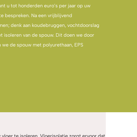
nt u tot honderden euro’s per jaar op uw
e bespreken. Na een vrijblijvend
omen; denk aan koudebruggen, vochtdoorslag
t isoleren van de spouw. Dit doen we door
en we de spouw met polyurethaan, EPS
vloer te isoleren. Vloerisolatie zorgt ervoor dat