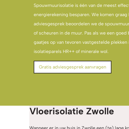
Spouwmuurisolatie is één van de meest effect
energierekening besparen. We komen graag bij
adviesgesprek beoordelen we de spouwmuur. 
of scheuren in de muur. Pas als we een goed
gaatjes op van tevoren vastgestelde plekken
isolatieparels HR++ of minerale wol.
Gratis adviesgesprek aanvragen
Vloerisolatie Zwolle
Wanneer er in uw huis in Zwolle een (te) lage kr