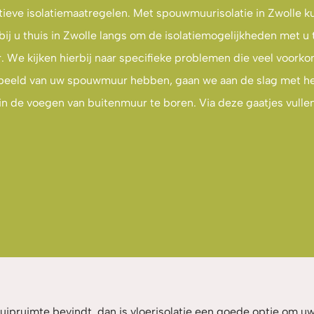
ieve isolatiemaatregelen. Met spouwmuurisolatie in Zwolle ku
 u thuis in Zwolle langs om de isolatiemogelijkheden met u t
We kijken hierbij naar specifieke problemen die veel voork
 beeld van uw spouwmuur hebben, gaan we aan de slag met he
 in de voegen van buitenmuur te boren. Via deze gaatjes vull
uipruimte bevindt, dan is vloerisolatie een goede optie om uw 