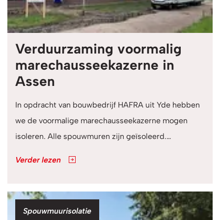
Verduurzaming voormalig
marechausseekazerne in
Assen
In opdracht van bouwbedrijf HAFRA uit Yde hebben
we de voormalige marechausseekazerne mogen
isoleren. Alle spouwmuren zijn geïsoleerd.…
Verder lezen
Categorie
Spouwmuurisolatie