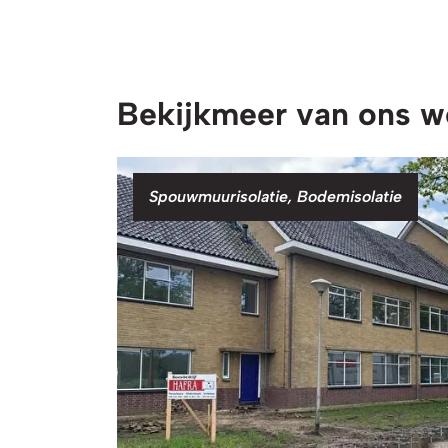
Bekijk
meer van ons w
Categorie
Spouwmuurisolatie, Bodemisolatie