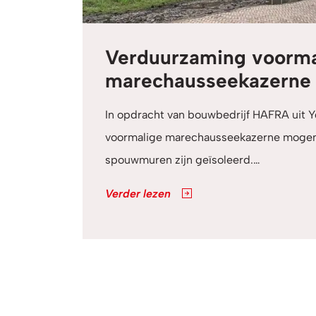
Verduurzaming voorma
marechausseekazerne 
In opdracht van bouwbedrijf HAFRA uit 
voormalige marechausseekazerne mogen i
spouwmuren zijn geïsoleerd.…
Verder lezen