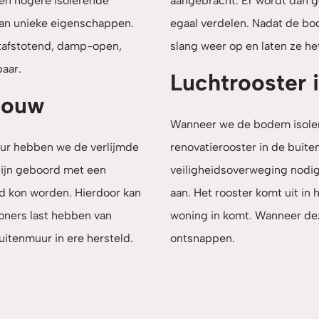
 een hogere isolerende
aangebracht. Er wordt dan go
 van unieke eigenschappen.
egaal verdelen. Nadat de bo
htafstotend, damp-open,
slang weer op en laten ze he
baar.
Luchtrooster 
pouw
Wanneer we de bodem isoler
uur hebben we de verlijmde
renovatierooster in de buite
ijn geboord met een
veiligheidsoverweging nodig,
rd kon worden. Hierdoor kan
aan. Het rooster komt uit in
oners last hebben van
woning in komt. Wanneer deze
itenmuur in ere hersteld.
ontsnappen.