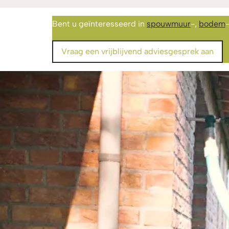
Bent u geïnteresseerd in
spouwmuur
-,
bodem
Vraag een vrijblijvend adviesgesprek aan