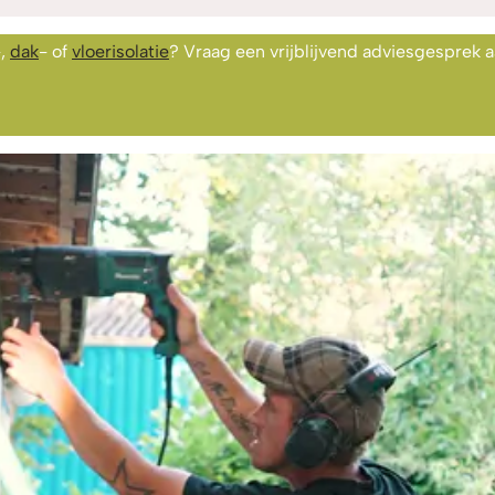
-,
dak
- of
vloerisolatie
? Vraag een vrijblijvend adviesgesprek a