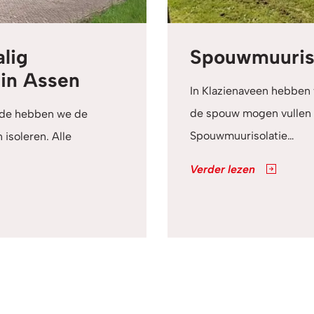
lig
Spouwmuuriso
in Assen
In Klazienaveen hebben
de spouw mogen vullen m
Yde hebben we de
Spouwmuurisolatie…
soleren. Alle
Verder lezen