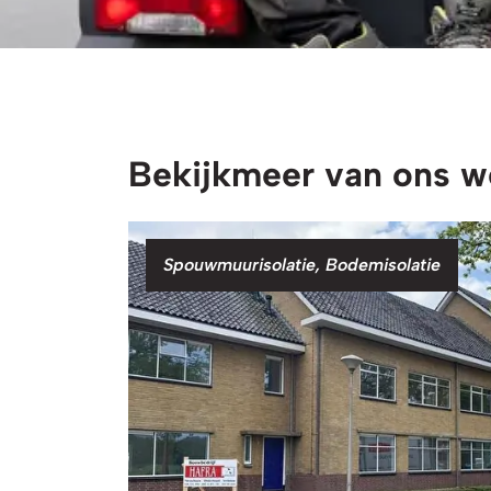
Bekijk
meer van ons w
Categorie
Spouwmuurisolatie, Bodemisolatie