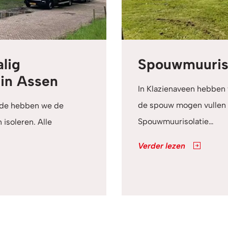
lig
Spouwmuuriso
in Assen
In Klazienaveen hebben
de spouw mogen vullen m
Yde hebben we de
Spouwmuurisolatie…
soleren. Alle
Verder lezen