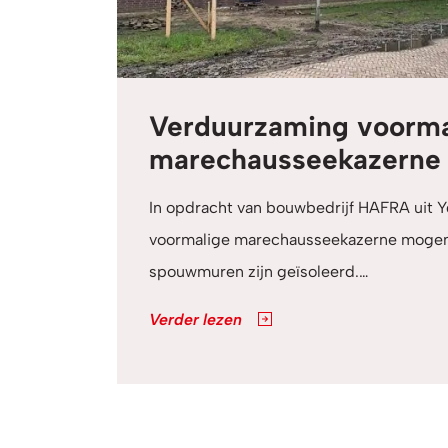
Verduurzaming voorma
marechausseekazerne 
In opdracht van bouwbedrijf HAFRA uit 
voormalige marechausseekazerne mogen i
spouwmuren zijn geïsoleerd.…
Verder lezen