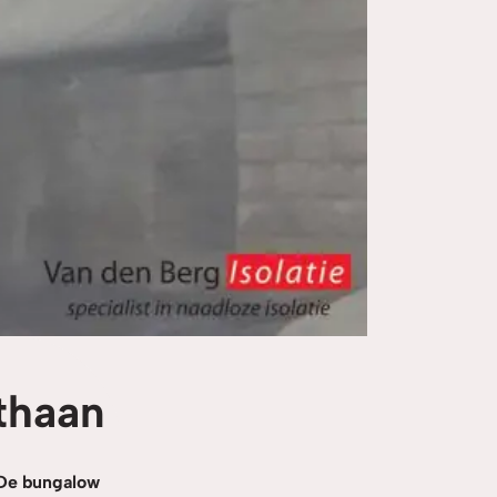
ethaan
 De bungalow