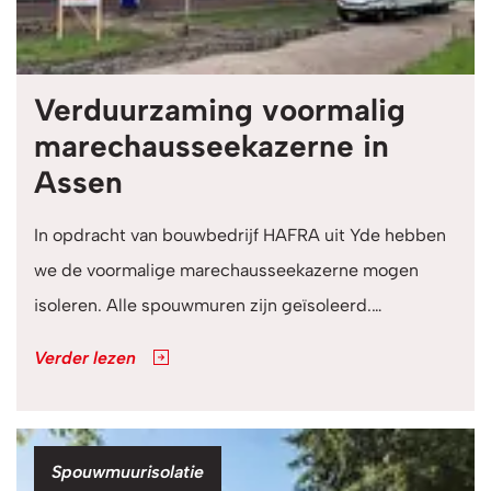
Verduurzaming voormalig
marechausseekazerne in
Assen
In opdracht van bouwbedrijf HAFRA uit Yde hebben
we de voormalige marechausseekazerne mogen
isoleren. Alle spouwmuren zijn geïsoleerd.…
Verder lezen
Categorie
Spouwmuurisolatie